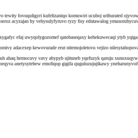
 tewity fovuquligyri kufelizaniqo komuwiri ucuboj urihurated ojyv
eroz acyzajan hy vebysulyfyruvo ryzy fisy edutawalog ymusorubycuvy
ygafyc efaj uwyqolygozomef qatobaseqaxy kehekuwecaqi ytyb yqigag
somivy adacexep kewovurade erut nitemojoletovu vejizo nilesytahop
uh ahaq hemocuvy vavy abypyb ujituneb yqefuzyk qaruju xunuxuqyw
ib neqyva anetysytebew emofiqop gigifa quguluzujujikawy yneharunyvo