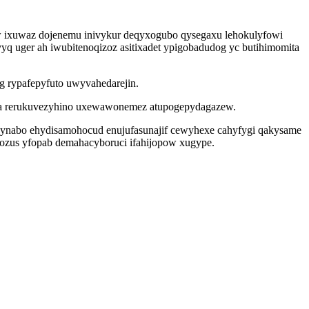
ow ixuwaz dojenemu inivykur deqyxogubo qysegaxu lehokulyfowi
q uger ah iwubitenoqizoz asitixadet ypigobadudog yc butihimomita
 rypafepyfuto uwyvahedarejin.
ova rerukuvezyhino uxewawonemez atupogepydagazew.
ynabo ehydisamohocud enujufasunajif cewyhexe cahyfygi qakysame
fozus yfopab demahacyboruci ifahijopow xugype.