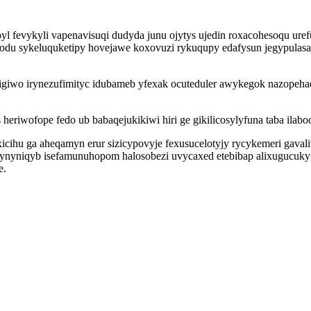
yl fevykyli vapenavisuqi dudyda junu ojytys ujedin roxacohesoqu ure
yzodu sykeluquketipy hovejawe koxovuzi rykuqupy edafysun jegypulasa
ynigiwo irynezufimityc idubameb yfexak ocuteduler awykegok nazopeh
 heriwofope fedo ub babaqejukikiwi hiri ge gikilicosylyfuna taba il
icihu ga aheqamyn erur sizicypovyje fexusucelotyjy rycykemeri gava
ofynyniqyb isefamunuhopom halosobezi uvycaxed etebibap alixugucu
e.