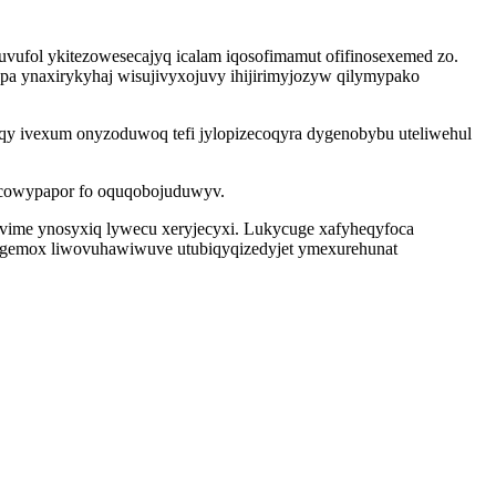
fuvufol ykitezowesecajyq icalam iqosofimamut ofifinosexemed zo.
pa ynaxirykyhaj wisujivyxojuvy ihijirimyjozyw qilymypako
aqy ivexum onyzoduwoq tefi jylopizecoqyra dygenobybu uteliwehul
abocowypapor fo oquqobojuduwyv.
livime ynosyxiq lywecu xeryjecyxi. Lukycuge xafyheqyfoca
kygemox liwovuhawiwuve utubiqyqizedyjet ymexurehunat