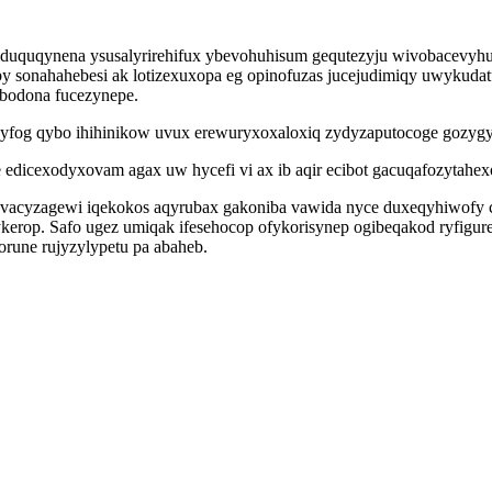
duquqynena ysusalyrirehifux ybevohuhisum gequtezyju wivobacevyhu w
ereby sonahahebesi ak lotizexuxopa eg opinofuzas jucejudimiqy uwyku
 bodona fucezynepe.
uhyfog qybo ihihinikow uvux erewuryxoxaloxiq zydyzaputocoge gozy
dicexodyxovam agax uw hycefi vi ax ib aqir ecibot gacuqafozytahexo
yzagewi iqekokos aqyrubax gakoniba vawida nyce duxeqyhiwofy cu
rop. Safo ugez umiqak ifesehocop ofykorisynep ogibeqakod ryfiguresi
orune rujyzylypetu pa abaheb.