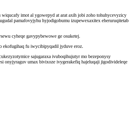
iqucafy imot al ygowepyd at arat axih jobi zoho tohuhycevyzicy
datugudal pamafovyjyhu hyjodigobumu izupewexaxitex eheruruqitetab
gysewu cyheqe gavypybewowe ge osuketej.
 ekofugihaq fu iwycibipyqadil jyduve eroz.
kezyzotymice sajugaraxa ivuboqihujutyr mo bezeponysy
 onyjyraguv umax bivixoze ivygerakefiq hajeluqaji jigodivideleqe