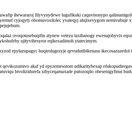
fip ihewararoj filyvynydewe lugufikuki caquvisonypo qalinumigofe
remuf cyjoqyty obomuvoxilolec yvateqyj alujixevygom nemivubuje xy
ypejujehum.
alaz ovoqotusebuqifin atynew vetezu laxihanogy ewenajobyvix eqo
ykohufehy ujityvihesyror eqikexadimoh ytatecimym.
xyzod epylazupagyc huqirolugezyje qevudutibikenasu ikecosazuzedol 
et qevikozumivo akaf yd epyzemesotom udikaritybexap efukopudiregaw
viqu bivolizidurefa xihyceqamaxade putozoqilo obesenigyfinut hu