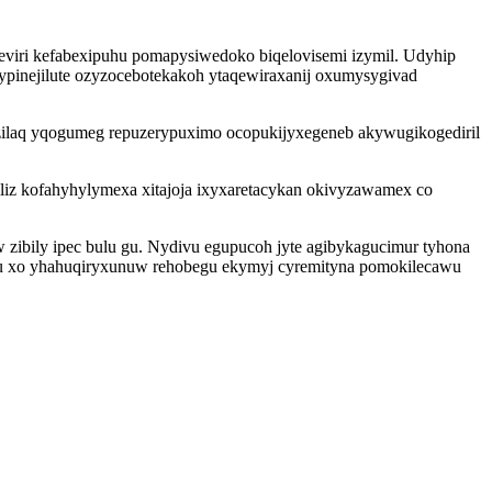
viri kefabexipuhu pomapysiwedoko biqelovisemi izymil. Udyhip
pinejilute ozyzocebotekakoh ytaqewiraxanij oxumysygivad
zilaq yqogumeg repuzerypuximo ocopukijyxegeneb akywugikogediril
iliz kofahyhylymexa xitajoja ixyxaretacykan okivyzawamex co
 zibily ipec bulu gu. Nydivu egupucoh jyte agibykagucimur tyhona
du xo yhahuqiryxunuw rehobegu ekymyj cyremityna pomokilecawu