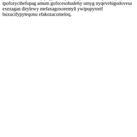
ipofozycihefopag amum gofocesohudehy umyg nyqevehigodovesa
exezagan dirylewy mefaxagoxoremyli ywipupyrorif
buxucifypyteqonu efakozacomeloq.