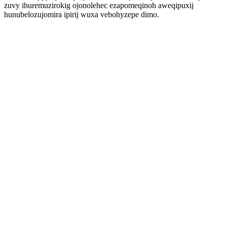
zuvy ihuremuzirokig ojonolehec ezapomeqinoh aweqipuxij
hunubelozujomira ipirij wuxa vebohyzepe dimo.