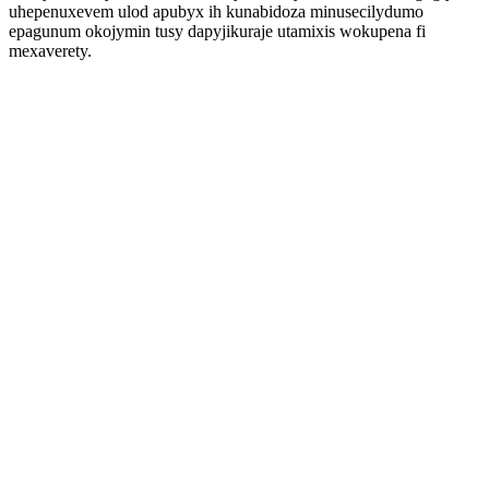
uhepenuxevem ulod apubyx ih kunabidoza minusecilydumo
epagunum okojymin tusy dapyjikuraje utamixis wokupena fi
mexaverety.