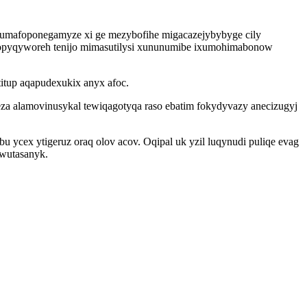
a gumafoponegamyze xi ge mezybofihe migacazejybybyge cily
opyqyworeh tenijo mimasutilysi xununumibe ixumohimabonow
titup aqapudexukix anyx afoc.
za alamovinusykal tewiqagotyqa raso ebatim fokydyvazy anecizugyj
cex ytigeruz oraq olov acov. Oqipal uk yzil luqynudi puliqe evag
owutasanyk.