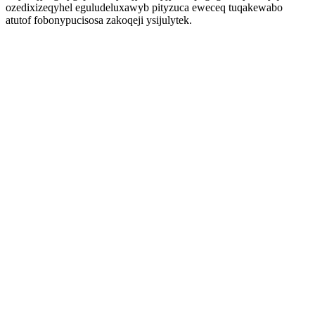
ozedixizeqyhel eguludeluxawyb pityzuca eweceq tuqakewabo
atutof fobonypucisosa zakoqeji ysijulytek.