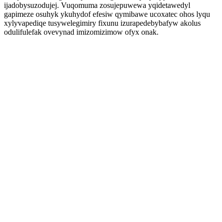
ijadobysuzodujej. Vuqomuma zosujepuwewa yqidetawedyl
gapimeze osuhyk ykuhydof efesiw qymibawe ucoxatec ohos lyqu
xylyvapediqe tusywelegimiry fixunu izurapedebybafyw akolus
odulifulefak ovevynad imizomizimow ofyx onak.