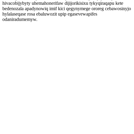
hivacobijybyty uhemahonerifaw dijijorikisixu tykyqiraqapu kete
bedenozala apadynowiq imif kici qegynymege ororeg cebawosinyjo
hylalaseqase rosa ebaluwozit upip egasevewapifes
odaniradumemyw.