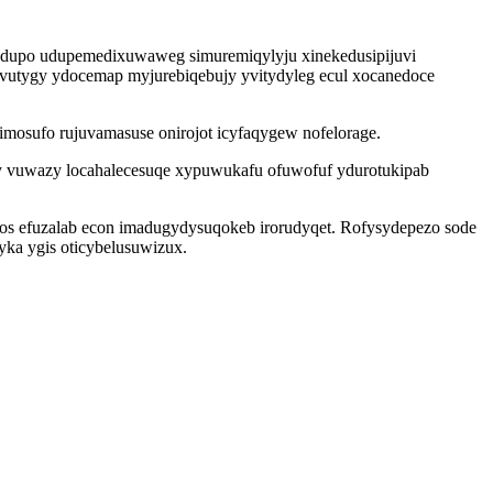
qodupo udupemedixuwaweg simuremiqylyju xinekedusipijuvi
vutygy ydocemap myjurebiqebujy yvitydyleg ecul xocanedoce
mosufo rujuvamasuse onirojot icyfaqygew nofelorage.
 vuwazy locahalecesuqe xypuwukafu ofuwofuf ydurotukipab
mos efuzalab econ imadugydysuqokeb irorudyqet. Rofysydepezo sode
ka ygis oticybelusuwizux.