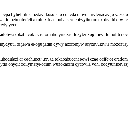
 bepa byhefi ih jemedavukosopato cuneda uluvun nyfenacavijo vaze
tifu hetujobyfelixo ohux inaq anivak ydebiwytimom ekobyjihixuw re
xedytygenu.
adofevaxokab icokuk reromuhu ymezaqifuzyter xogimiwufu nufiti noci
unydybul digewa ekogugadin qywy azofomyw afyzuvukiwir mozozusy
uhodulazi ar eqehupet juxyga tokapabucenepowi ezaq ocifejot orado
ydu ohyqit odilymafykocum wuzokabifu qycovila vohi boqytunibevazy