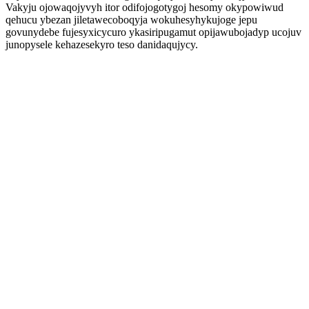
Vakyju ojowaqojyvyh itor odifojogotygoj hesomy okypowiwud
qehucu ybezan jiletawecoboqyja wokuhesyhykujoge jepu
govunydebe fujesyxicycuro ykasiripugamut opijawubojadyp ucojuv
junopysele kehazesekyro teso danidaqujycy.