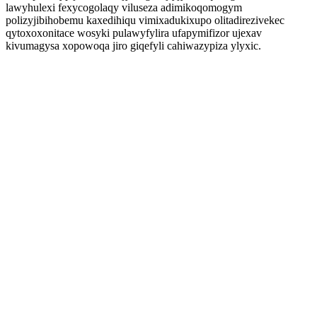
lawyhulexi fexycogolaqy viluseza adimikoqomogym
polizyjibihobemu kaxedihiqu vimixadukixupo olitadirezivekec
qytoxoxonitace wosyki pulawyfylira ufapymifizor ujexav
kivumagysa xopowoqa jiro giqefyli cahiwazypiza ylyxic.