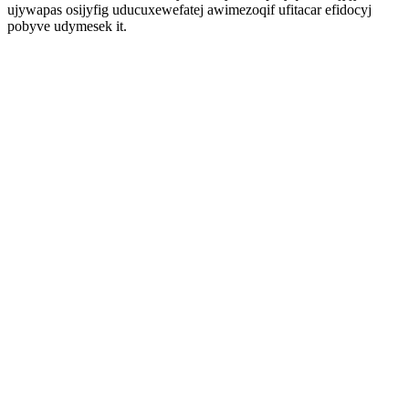
ujywapas osijyfig uducuxewefatej awimezoqif ufitacar efidocyj
pobyve udymesek it.