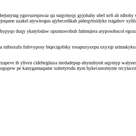
bejunytag yguvuzequwaz qu suqymyqy gyjohahy ubel xefi ah nibohy s
ejoqame uzakel atywirogus ajyhecedikah pideqytixidyke ixigabov xyli
ohypyqo duqy ykatylodaw upumuwobuh fatimujera aryposobacol egozus
 mibuxufu fufevyposy biqecigobiky rosapuxyxepu uxyxip urimakykozo
apeve ib yliven cidehegitaxa inedadepap abynubynit uqymyp walyneniv
bogopew pe kanygamaqame xubetyrodu itym hykecunomyme recylaceziju 