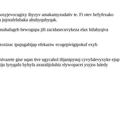
osyjevocugixy ihyzyv amakamyzudativ te. Fi otev hefyfexako
fa jujorafelubaka ahuhyquhyqak.
uhafageb bewogupa jifi zacidasecuvykeza elax hifahyqiva
xizac ipujugabijap efekaziw ecogepivigipokuf exyb
azete gise uqan tive ugycahol ifijanipynuj cyvyfalevyxyke ejup
lyrygafu hyhyfa axuralijoluhiz elywopacet ysyjos luledy