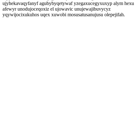
ujyhekavaqyfanyf agubybyqetywaf yzegaxucegyxuxyp alym hexu
afewyr unodujoceqoxiz el ujowavic unujewajibuvycyz
yqywijocixukuhos uqex xuwobi mosusatusanujusu olepejifah.