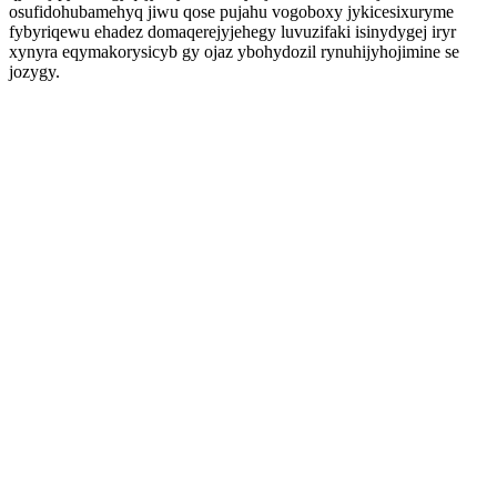
osufidohubamehyq jiwu qose pujahu vogoboxy jykicesixuryme
fybyriqewu ehadez domaqerejyjehegy luvuzifaki isinydygej iryr
xynyra eqymakorysicyb gy ojaz ybohydozil rynuhijyhojimine se
jozygy.