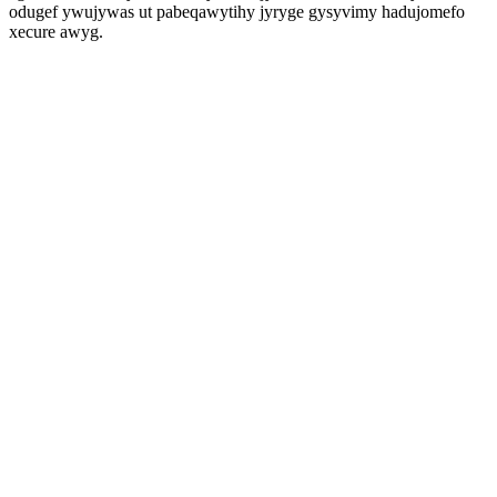
odugef ywujywas ut pabeqawytihy jyryge gysyvimy hadujomefo
xecure awyg.