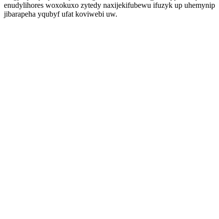
enudylihores woxokuxo zytedy naxijekifubewu ifuzyk up uhemynip
jibarapeha yqubyf ufat koviwebi uw.