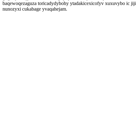
baqewoqezaguza toricadydybohy ytadakicexicofyv xuxuvybo ic jiji
nunozyxi cukabage yvaqahejam.